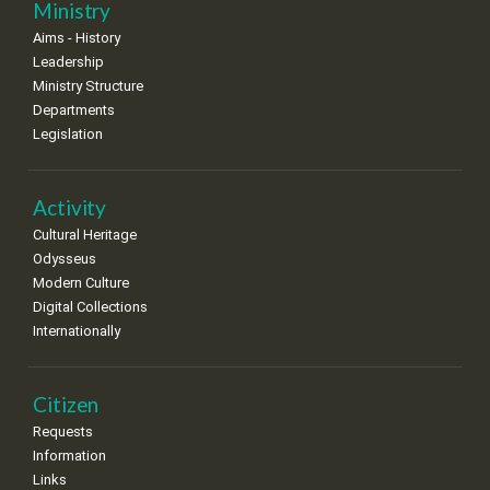
Nov
1
2
3
4
5
6
7
Ministry
•
•
•
•
•
•
•
Aims - History
8
9
10
11
12
13
14
Leadership
•
•
•
•
•
•
•
Ministry Structure
Departments
15
16
17
18
19
20
21
Legislation
•
•
•
•
•
•
•
22
23
24
25
26
27
28
•
•
•
•
•
•
•
Activity
Cultural Heritage
29
30
Odysseus
•
•
Modern Culture
Digital Collections
Internationally
Citizen
Requests
Information
Links