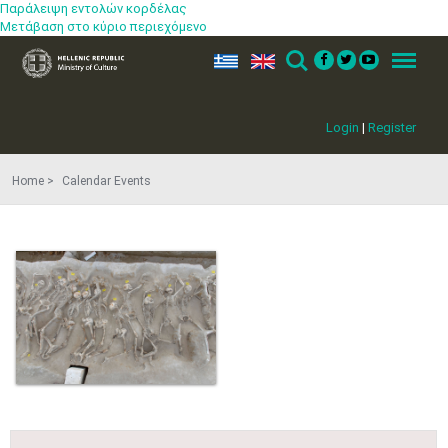
Παράλειψη εντολών κορδέλας
Μετάβαση στο κύριο περιεχόμενο
ελ
en
Search
Menu
Login
|
Register
Home
Calendar Events