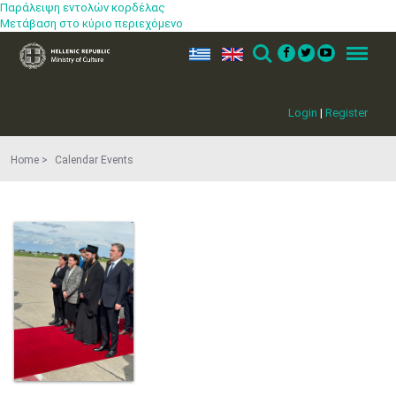
Παράλειψη εντολών κορδέλας
Μετάβαση στο κύριο περιεχόμενο
ελ
en
Search
Menu
Login
|
Register
Home
Calendar Events