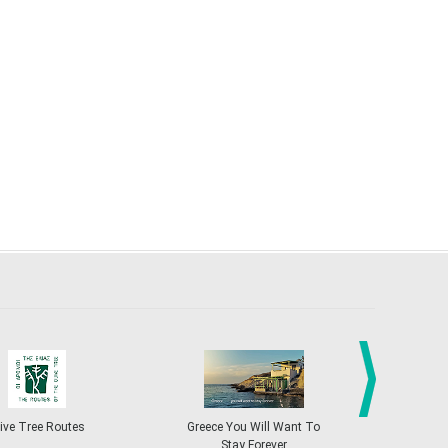
4
5
6
7
8
9
10
•
•
•
•
•
•
•
11
12
13
14
15
16
17
•
•
•
•
•
•
•
18
19
20
21
22
23
24
•
•
•
•
•
•
•
25
26
27
28
29
30
31
•
•
•
•
•
•
•
Nov
1
2
3
4
5
6
7
•
•
•
•
•
•
•
8
9
10
11
12
13
14
•
•
•
•
•
•
•
15
16
17
18
19
20
21
•
•
•
•
•
•
•
22
23
24
25
26
27
28
next
ive Tree Routes
Greece You Will Want To
Greekend
•
•
•
•
•
•
•
Stay Forever