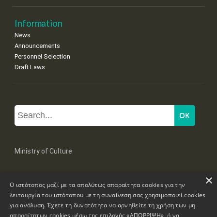
Information
News
Announcements
Personnel Selection
Draft Laws
Ministry of Culture
×
Mpoumpoulinas 20-22 Str, 106 82 Athens
Ο ιστότοπος μαζί με τα απολύτως απαραίτητα cookies για την
Tel: +30 2131322100, 2131322421
mail: grplk@culture.gr
λειτουργία του ιστότοπου με τη συναίνεση σας χρησιμοποιεί cookies
για ανάλυση. Έχετε τη δυνατότητα να αρνηθείτε τη χρήση των μη
απαραίτητων cookies μέσω της επιλογής «ΑΠΟΡΡΙΨΗ», ή να