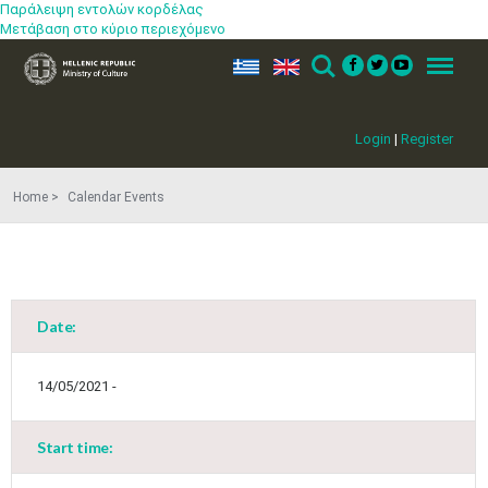
Παράλειψη εντολών κορδέλας
Μετάβαση στο κύριο περιεχόμενο
ελ
en
Search
Menu
Login
|
Register
Home
Calendar Events
Date:
May
1
2
•
•
14/05/2021 -
3
4
5
6
7
8
9
•
•
•
•
•
•
•
Start time:
10
11
12
13
14
15
16
•
•
•
•
•
•
•