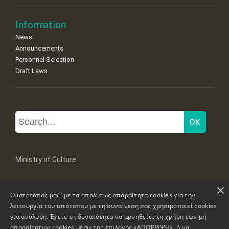
Information
News
Announcements
Personnel Selection
Draft Laws
Ministry of Culture
×
Mpoumpoulinas 20-22 Str, 106 82 Athens
Ο ιστότοπος μαζί με τα απολύτως απαραίτητα cookies για την
Tel: +30 2131322100, 2131322421
mail: grplk@culture.gr
λειτουργία του ιστότοπου με τη συναίνεση σας χρησιμοποιεί cookies
για ανάλυση. Έχετε τη δυνατότητα να αρνηθείτε τη χρήση των μη
απαραίτητων cookies μέσω της επιλογής «ΑΠΟΡΡΙΨΗ», ή να