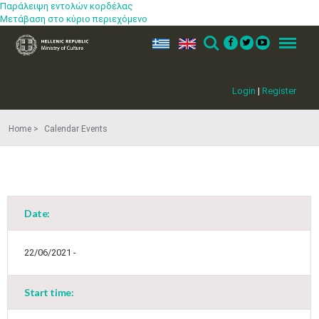
Παράλειψη εντολών κορδέλας
Μετάβαση στο κύριο περιεχόμενο
ελ
en
Search
Menu
Login
|
Register
Home
Calendar Events
Date:
May
1
2
•
•
22/06/2021 -
3
4
5
6
7
8
9
•
•
•
•
•
•
•
Start time:
10
11
12
13
14
15
16
•
•
•
•
•
•
•