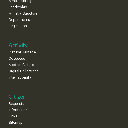
Aims - History
8
9
10
11
12
13
14
Leadership
•
•
•
•
•
•
•
Ministry Structure
Departments
15
16
17
18
19
20
21
Legislation
•
•
•
•
•
•
•
22
23
24
25
26
27
28
•
•
•
•
•
•
•
Activity
Cultural Heritage
29
30
Odysseus
•
•
Modern Culture
Digital Collections
Internationally
Citizen
Requests
Information
Links
Sitemap