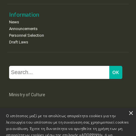
Information
News
Announcements
Personnel Selection
Draft Laws
Ministry of Culture
×
Mpoumpoulinas 20-22 Str, 106 82 Athens
Ο ιστότοπος μαζί με τα απολύτως απαραίτητα cookies για την
Tel: +30 2131322100, 2131322421
mail: grplk@culture.gr
λειτουργία του ιστότοπου με τη συναίνεση σας χρησιμοποιεί cookies
για ανάλυση. Έχετε τη δυνατότητα να αρνηθείτε τη χρήση των μη
απαραίτητων cookies μέσω της επιλογής «ΑΠΟΡΡΙΨΗ», ή να