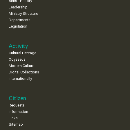
Aims - History
8
9
10
11
12
13
14
Leadership
•
•
•
•
•
•
•
Ministry Structure
Departments
15
16
17
18
19
20
21
Legislation
•
•
•
•
•
•
•
22
23
24
25
26
27
28
•
•
•
•
•
•
•
Activity
Cultural Heritage
29
30
Odysseus
•
•
Modern Culture
Digital Collections
Internationally
Citizen
Requests
Information
Links
Sitemap