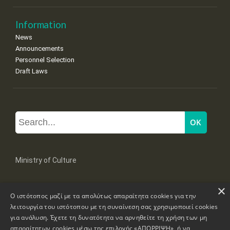
Information
News
Announcements
Personnel Selection
Draft Laws
Ministry of Culture
×
Mpoumpoulinas 20-22 Str, 106 82 Athens
Ο ιστότοπος μαζί με τα απολύτως απαραίτητα cookies για την
Tel: +30 2131322100, 2131322421
mail: grplk@culture.gr
λειτουργία του ιστότοπου με τη συναίνεση σας χρησιμοποιεί cookies
για ανάλυση. Έχετε τη δυνατότητα να αρνηθείτε τη χρήση των μη
απαραίτητων cookies μέσω της επιλογής «ΑΠΟΡΡΙΨΗ», ή να