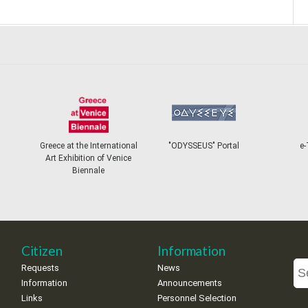
Greece at the International
"ODYSSEUS" Portal
e-
Art Exhibition of Venice
Biennale
Citizen
Information
Requests
News
Information
Announcements
Links
Personnel Selection