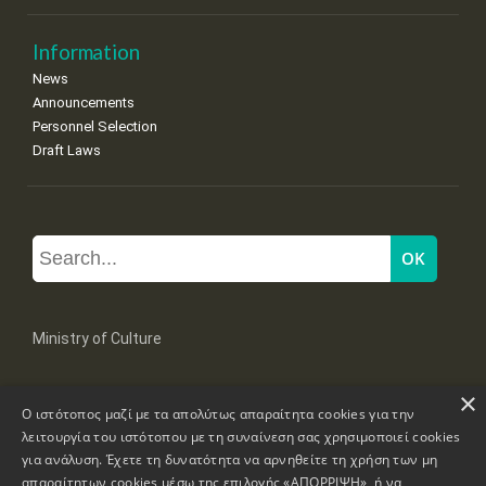
Information
News
Announcements
Personnel Selection
Draft Laws
Ministry of Culture
×
Mpoumpoulinas 20-22 Str, 106 82 Athens
Ο ιστότοπος μαζί με τα απολύτως απαραίτητα cookies για την
Tel: +30 2131322100, 2131322421
mail: grplk@culture.gr
λειτουργία του ιστότοπου με τη συναίνεση σας χρησιμοποιεί cookies
για ανάλυση. Έχετε τη δυνατότητα να αρνηθείτε τη χρήση των μη
απαραίτητων cookies μέσω της επιλογής «ΑΠΟΡΡΙΨΗ», ή να