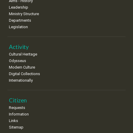
Aims - History
8
9
10
11
12
13
14
Leadership
•
•
•
•
•
•
•
Ministry Structure
Departments
15
16
17
18
19
20
21
Legislation
•
•
•
•
•
•
•
22
23
24
25
26
27
28
•
•
•
•
•
•
•
Activity
Cultural Heritage
29
30
Odysseus
•
•
Modern Culture
Digital Collections
Internationally
Citizen
Requests
Information
Links
Sitemap