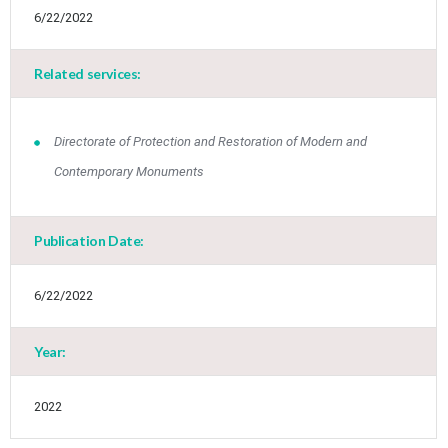
6/22/2022
Related services:
Directorate of Protection and Restoration of Modern and
Contemporary Monuments
Jun
1
2
3
4
5
6
•
•
•
•
•
•
Publication Date:
7
8
9
10
11
12
13
•
•
•
•
•
•
•
6/22/2022
14
15
16
17
18
19
20
•
•
•
•
•
•
•
Year:
21
22
23
24
25
26
27
•
•
•
•
•
•
•
2022
28
29
30
Jul
1
2
3
4