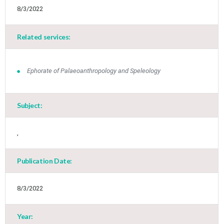
8/3/2022
Related services:
Ephorate of Palaeoanthropology and Speleology
Subject:
,
Jun
1
2
3
4
5
6
•
•
•
•
•
•
Publication Date:
7
8
9
10
11
12
13
•
•
•
•
•
•
•
8/3/2022
14
15
16
17
18
19
20
•
•
•
•
•
•
•
Year: