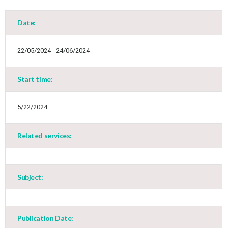
Date:
22/05/2024 - 24/06/2024
Start time:
5/22/2024
Related services:
Subject:
Jun
1
2
3
4
5
6
•
•
•
•
•
•
Publication Date: