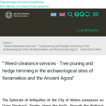
Παράλειψη εντολών κορδέλας
Μετάβαση στο κύριο περιεχόμενο
ελ
en
Search
Menu
Login
|
Register
Home
" Weed-clearance services - Tree pruning and hedge trimming in the
archaeological sites of Kerameikos and the Ancient Agora" Calendar Events
" Weed-clearance services - Tree pruning and
hedge trimming in the archaeological sites of
Kerameikos and the Ancient Agora"
The Ephorate of Antiquities of the City of Athens announces an