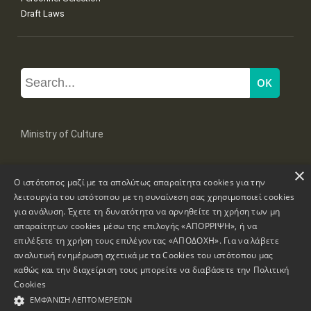
Draft Laws
Ministry of Culture
×
Mpoumpoulinas 20-22 Str, 106 82 Athens
Ο ιστότοπος μαζί με τα απολύτως απαραίτητα cookies για την
Tel: +30 2131322100, 2131322421
mail: grplk@culture.gr
λειτουργία του ιστότοπου με τη συναίνεση σας χρησιμοποιεί cookies
για ανάλυση. Έχετε τη δυνατότητα να αρνηθείτε τη χρήση των μη
απαραίτητων cookies μέσω της επιλογής «ΑΠΟΡΡΙΨΗ», ή να
επιλέξετε τη χρήση τους επιλέγοντας «ΑΠΟΔΟΧΗ». Για να λάβετε
αναλυτική ενημέρωση σχετικά με τα Cookies του ιστότοπου μας
καθώς και την διαχείριση τους μπορείτε να διαβάσετε την
Πολιτική
Copyrights © 1995-2026 Ministry of Culture
Website Information
Cookies
ΕΜΦΆΝΙΣΗ ΛΕΠΤΟΜΕΡΕΙΏΝ