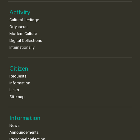
22
23
24
25
26
27
28
•
•
•
•
•
•
•
Activity
Cultural Heritage
29
30
Odysseus
•
•
Modern Culture
Digital Collections
Internationally
Citizen
Requests
Information
Links
Sitemap
Information
News
Announcements
Personnel Selection