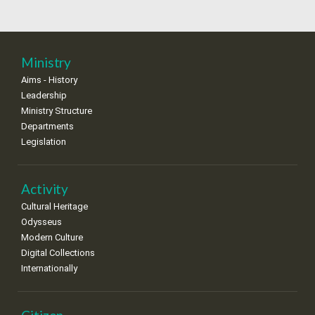
18
19
20
21
22
23
24
•
•
•
•
•
•
•
25
26
27
28
29
30
31
Ministry
•
•
•
•
•
•
•
Aims - History
Leadership
Ministry Structure
Departments
Legislation
Activity
Cultural Heritage
Odysseus
Modern Culture
Digital Collections
Internationally