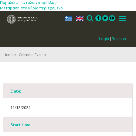
Παράλειψη εντολών κορδέλας
Μετάβαση στο κύριο περιεχόμενο
ελ
en
Search
Menu
Login
|
Register
Home
Calendar Events
Date:
11/12/2024 -
Start time:
May
1
2
•
•