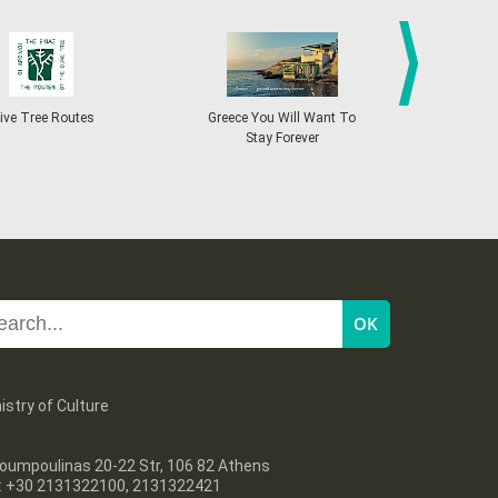
27
28
29
30
Oct
1
2
3
•
•
•
•
•
•
•
4
5
6
7
8
9
10
•
•
•
•
•
•
•
next
ive Tree Routes
Greece You Will Want To
Greekend
Stay Forever
11
12
13
14
15
16
17
•
•
•
•
•
•
•
18
19
20
21
22
23
24
•
•
•
•
•
•
•
25
26
27
28
29
30
31
•
•
•
•
•
•
•
istry of Culture
oumpoulinas 20-22 Str, 106 82 Athens
l: +30 2131322100, 2131322421