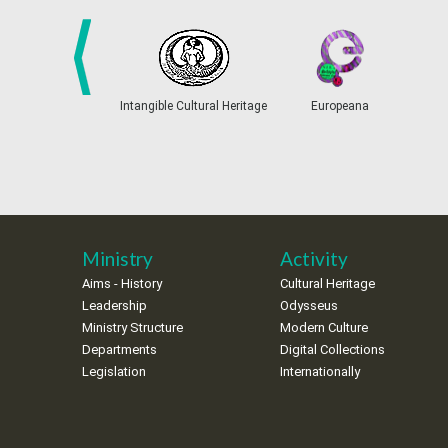
prev
Intangible Cultural Heritage
Europeana
Ministry
Activity
Aims - History
Cultural Heritage
Leadership
Odysseus
Ministry Structure
Modern Culture
Departments
Digital Collections
Legislation
Internationally