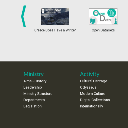
prev
Greece Does Have a Winter
Open Datasets
Ministry
Activity
Aims - History
Cultural Heritage
Leadership
Odysseus
Ministry Structure
Modern Culture
Departments
Digital Collections
Legislation
Internationally