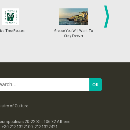
27
28
29
30
Oct
1
2
3
•
•
•
•
•
•
•
4
5
6
7
8
9
10
•
•
•
•
•
•
•
next
ive Tree Routes
Greece You Will Want To
Greekend
Stay Forever
11
12
13
14
15
16
17
•
•
•
•
•
•
•
18
19
20
21
22
23
24
•
•
•
•
•
•
•
25
26
27
28
29
30
31
•
•
•
•
•
•
•
istry of Culture
oumpoulinas 20-22 Str, 106 82 Athens
l: +30 2131322100, 2131322421