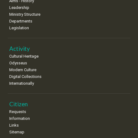
Aims - History
8
9
10
11
12
13
14
Leadership
•
•
•
•
•
•
•
Ministry Structure
Departments
15
16
17
18
19
20
21
Legislation
•
•
•
•
•
•
•
22
23
24
25
26
27
28
•
•
•
•
•
•
•
Activity
Cultural Heritage
29
30
Odysseus
•
•
Modern Culture
Digital Collections
Internationally
Citizen
Requests
Information
Links
Sitemap