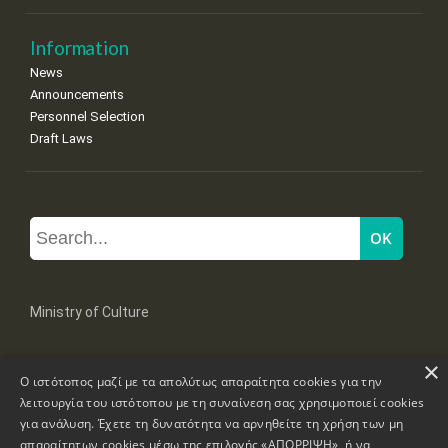
Information
News
Announcements
Personnel Selection
Draft Laws
Ministry of Culture
×
Mpoumpoulinas 20-22 Str, 106 82 Athens
Ο ιστότοπος μαζί με τα απολύτως απαραίτητα cookies για την
Tel: +30 2131322100, 2131322421
mail: grplk@culture.gr
λειτουργία του ιστότοπου με τη συναίνεση σας χρησιμοποιεί cookies
για ανάλυση. Έχετε τη δυνατότητα να αρνηθείτε τη χρήση των μη
απαραίτητων cookies μέσω της επιλογής «ΑΠΟΡΡΙΨΗ», ή να