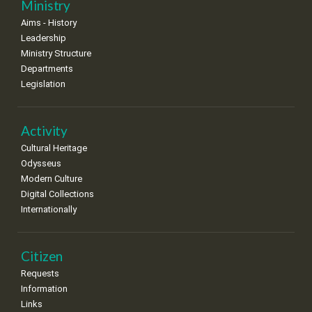
Ministry
•
•
•
•
•
•
•
Aims - History
8
9
10
11
12
13
14
Leadership
•
•
•
•
•
•
•
Ministry Structure
Departments
15
16
17
18
19
20
21
Legislation
•
•
•
•
•
•
•
22
23
24
25
26
27
28
•
•
•
•
•
•
•
Activity
Cultural Heritage
29
30
Odysseus
•
•
Modern Culture
Digital Collections
Internationally
Citizen
Requests
Information
Links