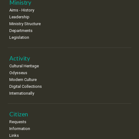
Ministry
•
•
•
•
•
•
•
Aims - History
8
9
10
11
12
13
14
Leadership
•
•
•
•
•
•
•
Ministry Structure
Departments
15
16
17
18
19
20
21
Legislation
•
•
•
•
•
•
•
22
23
24
25
26
27
28
•
•
•
•
•
•
•
Activity
Cultural Heritage
29
30
Odysseus
•
•
Modern Culture
Digital Collections
Internationally
Citizen
Requests
Information
Links