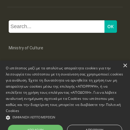
Ministry of Culture
×
Mpoumpoulinas 20-22 Str, 106 82 Athens
Ο ιστότοπος μαζί με τα απολύτως απαραίτητα cookies για την
Tel: +30 2131322100, 2131322421
mail: grplk@culture.gr
λειτουργία του ιστότοπου με τη συναίνεση σας χρησιμοποιεί cookies
για ανάλυση. Έχετε τη δυνατότητα να αρνηθείτε τη χρήση των μη
απαραίτητων cookies μέσω της επιλογής «ΑΠΟΡΡΙΨΗ», ή να
επιλέξετε τη χρήση τους επιλέγοντας «ΑΠΟΔΟΧΗ». Για να λάβετε
αναλυτική ενημέρωση σχετικά με τα Cookies του ιστότοπου μας
καθώς και την διαχείριση τους μπορείτε να διαβάσετε την
Πολιτική
Copyrights © 1995-2026 Ministry of Culture
Website Information
Cookies
ΕΜΦΆΝΙΣΗ ΛΕΠΤΟΜΕΡΕΙΏΝ
Accessibility Declaration
ΑΠΟΔΟΧΉ
ΑΠΌΡΡΙΨΗ