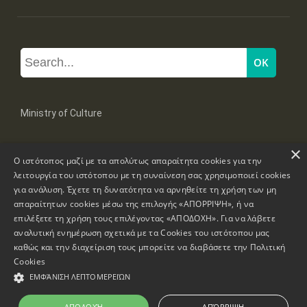
Ministry of Culture
×
Mpoumpoulinas 20-22 Str, 106 82 Athens
Ο ιστότοπος μαζί με τα απολύτως απαραίτητα cookies για την
Tel: +30 2131322100, 2131322421
mail: grplk@culture.gr
λειτουργία του ιστότοπου με τη συναίνεση σας χρησιμοποιεί cookies
για ανάλυση. Έχετε τη δυνατότητα να αρνηθείτε τη χρήση των μη
απαραίτητων cookies μέσω της επιλογής «ΑΠΟΡΡΙΨΗ», ή να
επιλέξετε τη χρήση τους επιλέγοντας «ΑΠΟΔΟΧΗ». Για να λάβετε
αναλυτική ενημέρωση σχετικά με τα Cookies του ιστότοπου μας
καθώς και την διαχείριση τους μπορείτε να διαβάσετε την
Πολιτική
Copyrights © 1995-2026 Ministry of Culture
Website Information
Cookies
ΕΜΦΆΝΙΣΗ ΛΕΠΤΟΜΕΡΕΙΏΝ
Accessibility Declaration
ΑΠΟΔΟΧΉ
ΑΠΌΡΡΙΨΗ