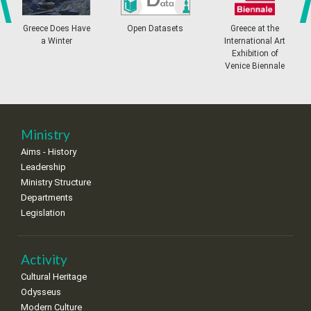
20
21
22
23
24
25
26
•
•
•
•
•
•
•
Greece Does Have
Open Datasets
Greece at the
prev
ne
a Winter
International Art
27
28
29
30
Oct
1
2
3
Exhibition of
•
•
•
•
•
•
•
Venice Biennale
4
5
6
7
8
9
10
•
•
•
•
•
•
•
11
12
13
14
15
16
17
Ministry
•
•
•
•
•
•
•
Aims - History
Leadership
18
19
20
21
22
23
24
•
•
•
•
•
•
•
Ministry Structure
Departments
25
26
27
28
29
30
31
Legislation
•
•
•
•
•
•
•
Activity
Cultural Heritage
Odysseus
Modern Culture