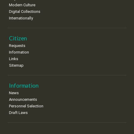
•
•
•
•
•
•
•
Modern Culture
Digital Collections
22
23
24
25
26
27
28
•
•
•
•
•
•
•
Internationally
29
30
•
•
Citizen
Requests
Information
Links
Sitemap
Information
News
Announcements
Personnel Selection
Draft Laws