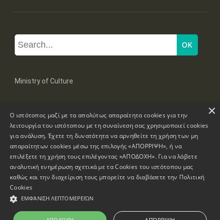
Ministry of Culture
×
Mpoumpoulinas 20-22 Str, 106 82 Athens
Ο ιστότοπος μαζί με τα απολύτως απαραίτητα cookies για την
Tel: +30 2131322100, 2131322421
mail: grplk@culture.gr
λειτουργία του ιστότοπου με τη συναίνεση σας χρησιμοποιεί cookies
για ανάλυση. Έχετε τη δυνατότητα να αρνηθείτε τη χρήση των μη
απαραίτητων cookies μέσω της επιλογής «ΑΠΟΡΡΙΨΗ», ή να
επιλέξετε τη χρήση τους επιλέγοντας «ΑΠΟΔΟΧΗ». Για να λάβετε
αναλυτική ενημέρωση σχετικά με τα Cookies του ιστότοπου μας
καθώς και την διαχείριση τους μπορείτε να διαβάσετε την
Πολιτική
Copyrights © 1995-2026 Ministry of Culture
Website Information
Cookies
ΕΜΦΆΝΙΣΗ ΛΕΠΤΟΜΕΡΕΙΏΝ
Accessibility Declaration
ΑΠΟΔΟΧΉ
ΑΠΌΡΡΙΨΗ