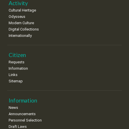
Activity
•
•
•
•
•
•
•
Cultural Heritage
15
16
17
18
19
20
21
Odysseus
•
•
•
•
•
•
•
Modern Culture
Digital Collections
22
23
24
25
26
27
28
•
•
•
•
•
•
•
Internationally
29
30
•
•
Citizen
Requests
Information
Links
Sitemap
Information
News
Announcements
Personnel Selection
Draft Laws