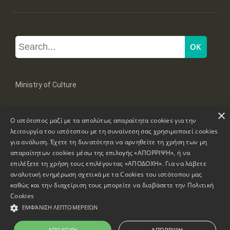
Ministry of Culture
×
Mpoumpoulinas 20-22 Str, 106 82 Athens
Ο ιστότοπος μαζί με τα απολύτως απαραίτητα cookies για την
Tel: +30 2131322100, 2131322421
mail: grplk@culture.gr
λειτουργία του ιστότοπου με τη συναίνεση σας χρησιμοποιεί cookies
για ανάλυση. Έχετε τη δυνατότητα να αρνηθείτε τη χρήση των μη
απαραίτητων cookies μέσω της επιλογής «ΑΠΟΡΡΙΨΗ», ή να
επιλέξετε τη χρήση τους επιλέγοντας «ΑΠΟΔΟΧΗ». Για να λάβετε
αναλυτική ενημέρωση σχετικά με τα Cookies του ιστότοπου μας
καθώς και την διαχείριση τους μπορείτε να διαβάσετε την
Πολιτική
Copyrights © 1995-2026 Ministry of Culture
Website Information
Cookies
ΕΜΦΆΝΙΣΗ ΛΕΠΤΟΜΕΡΕΙΏΝ
Accessibility Declaration
ΑΠΟΔΟΧΉ
ΑΠΌΡΡΙΨΗ