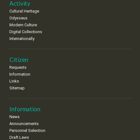
Activity
•
•
•
•
•
•
•
Cultural Heritage
15
16
17
18
19
20
21
Odysseus
•
•
•
•
•
•
•
Modern Culture
Digital Collections
22
23
24
25
26
27
28
•
•
•
•
•
•
•
Internationally
29
30
•
•
Citizen
Requests
Information
Links
Sitemap
Information
News
Announcements
Personnel Selection
Draft Laws