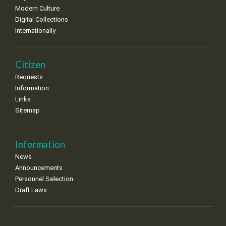
•
•
•
•
•
•
•
Modern Culture
Digital Collections
22
23
24
25
26
27
28
•
•
•
•
•
•
•
Internationally
29
30
•
•
Citizen
Requests
Information
Links
Sitemap
Information
News
Announcements
Personnel Selection
Draft Laws