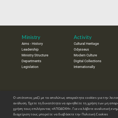
Ministry
Activity
Aims - History
Cultural Heritage
Leadership
Odysseus
Ministry Structure
Modern Culture
Departments
Digital Collections
Legislation
Internationally
Ο ιστότοπος μαζί με τα απολύτως απαραίτητα cookies για την λειτο
ανάλυση. Έχετε τη δυνατότητα να αρνηθείτε τη χρήση των μη απαρ
χρήση τους επιλέγοντας «ΑΠΟΔΟΧΗ». Για να λάβετε αναλυτική ενημ
διαχείριση τους μπορείτε να διαβάσετε την
Πολιτική Cookies
Copyrights © 1995-2026 Ministry of Culture
Website Informati