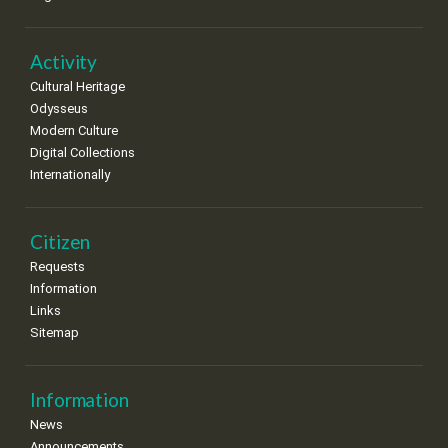
•
•
•
•
•
•
•
22
23
24
25
26
27
28
•
•
•
•
•
•
•
Activity
Cultural Heritage
29
30
Odysseus
•
•
Modern Culture
Digital Collections
Internationally
Citizen
Requests
Information
Links
Sitemap
Information
News
Announcements