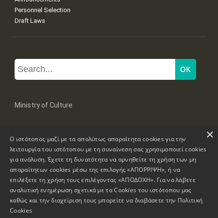
Personnel Selection
Draft Laws
Ministry of Culture
×
Mpoumpoulinas 20-22 Str, 106 82 Athens
Ο ιστότοπος μαζί με τα απολύτως απαραίτητα cookies για την
Tel: +30 2131322100, 2131322421
mail: grplk@culture.gr
λειτουργία του ιστότοπου με τη συναίνεση σας χρησιμοποιεί cookies
για ανάλυση. Έχετε τη δυνατότητα να αρνηθείτε τη χρήση των μη
απαραίτητων cookies μέσω της επιλογής «ΑΠΟΡΡΙΨΗ», ή να
επιλέξετε τη χρήση τους επιλέγοντας «ΑΠΟΔΟΧΗ». Για να λάβετε
αναλυτική ενημέρωση σχετικά με τα Cookies του ιστότοπου μας
καθώς και την διαχείριση τους μπορείτε να διαβάσετε την
Πολιτική
Copyrights © 1995-2026 Ministry of Culture
Website Information
Cookies