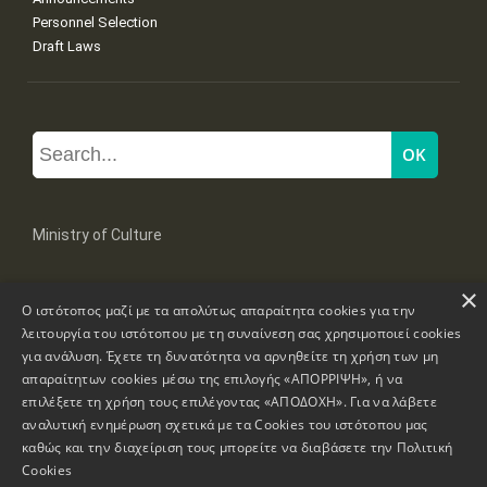
Personnel Selection
Draft Laws
Ministry of Culture
×
Mpoumpoulinas 20-22 Str, 106 82 Athens
Ο ιστότοπος μαζί με τα απολύτως απαραίτητα cookies για την
Tel: +30 2131322100, 2131322421
mail: grplk@culture.gr
λειτουργία του ιστότοπου με τη συναίνεση σας χρησιμοποιεί cookies
για ανάλυση. Έχετε τη δυνατότητα να αρνηθείτε τη χρήση των μη
απαραίτητων cookies μέσω της επιλογής «ΑΠΟΡΡΙΨΗ», ή να
επιλέξετε τη χρήση τους επιλέγοντας «ΑΠΟΔΟΧΗ». Για να λάβετε
αναλυτική ενημέρωση σχετικά με τα Cookies του ιστότοπου μας
καθώς και την διαχείριση τους μπορείτε να διαβάσετε την
Πολιτική
Copyrights © 1995-2026 Ministry of Culture
Website Information
Cookies