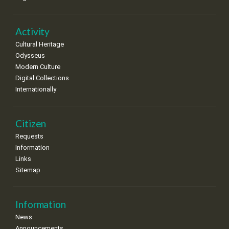
•
•
•
•
•
•
•
22
23
24
25
26
27
28
•
•
•
•
•
•
•
Activity
Cultural Heritage
29
30
Odysseus
•
•
Modern Culture
Digital Collections
Internationally
Citizen
Requests
Information
Links
Sitemap
Information
News
Announcements