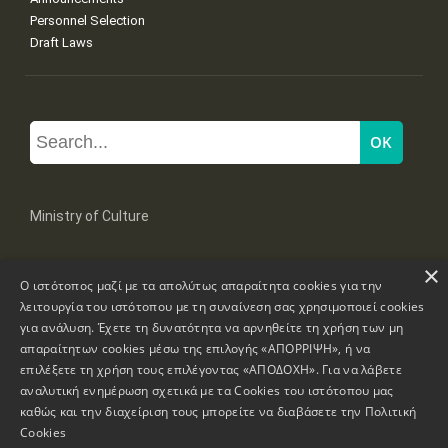
Personnel Selection
Draft Laws
Ministry of Culture
×
Mpoumpoulinas 20-22 Str, 106 82 Athens
Ο ιστότοπος μαζί με τα απολύτως απαραίτητα cookies για την
Tel: +30 2131322100, 2131322421
mail: grplk@culture.gr
λειτουργία του ιστότοπου με τη συναίνεση σας χρησιμοποιεί cookies
για ανάλυση. Έχετε τη δυνατότητα να αρνηθείτε τη χρήση των μη
απαραίτητων cookies μέσω της επιλογής «ΑΠΟΡΡΙΨΗ», ή να
επιλέξετε τη χρήση τους επιλέγοντας «ΑΠΟΔΟΧΗ». Για να λάβετε
αναλυτική ενημέρωση σχετικά με τα Cookies του ιστότοπου μας
καθώς και την διαχείριση τους μπορείτε να διαβάσετε την
Πολιτική
Copyrights © 1995-2026 Ministry of Culture
Website Information
Cookies