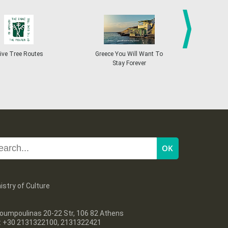
27
28
29
30
Oct
1
2
3
•
•
•
•
•
•
•
4
5
6
7
8
9
10
•
•
•
•
•
•
•
next
ive Tree Routes
Greece You Will Want To
Greekend
Stay Forever
11
12
13
14
15
16
17
•
•
•
•
•
•
•
18
19
20
21
22
23
24
•
•
•
•
•
•
•
25
26
27
28
29
30
31
•
•
•
•
•
•
•
istry of Culture
oumpoulinas 20-22 Str, 106 82 Athens
l: +30 2131322100, 2131322421