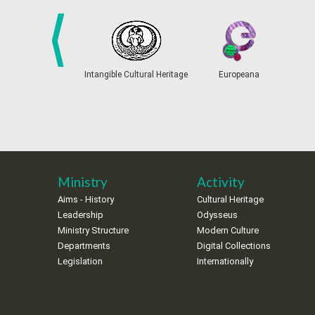
prev
Intangible Cultural Heritage
Europeana
Ministry
Activity
Aims - History
Cultural Heritage
Leadership
Odysseus
Ministry Structure
Modern Culture
Departments
Digital Collections
Legislation
Internationally