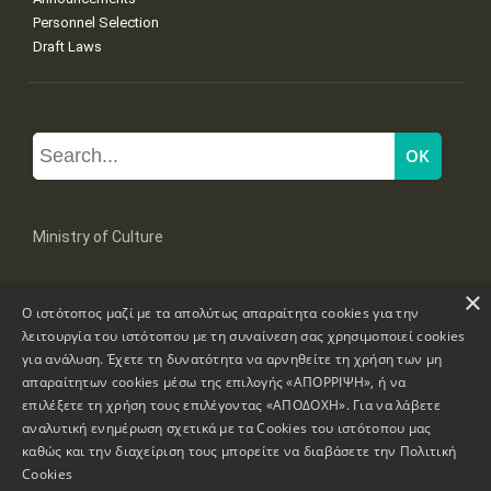
Personnel Selection
Draft Laws
Ministry of Culture
×
Mpoumpoulinas 20-22 Str, 106 82 Athens
Ο ιστότοπος μαζί με τα απολύτως απαραίτητα cookies για την
Tel: +30 2131322100, 2131322421
mail: grplk@culture.gr
λειτουργία του ιστότοπου με τη συναίνεση σας χρησιμοποιεί cookies
για ανάλυση. Έχετε τη δυνατότητα να αρνηθείτε τη χρήση των μη
απαραίτητων cookies μέσω της επιλογής «ΑΠΟΡΡΙΨΗ», ή να
επιλέξετε τη χρήση τους επιλέγοντας «ΑΠΟΔΟΧΗ». Για να λάβετε
αναλυτική ενημέρωση σχετικά με τα Cookies του ιστότοπου μας
καθώς και την διαχείριση τους μπορείτε να διαβάσετε την
Πολιτική
Copyrights © 1995-2026 Ministry of Culture
Website Information
Cookies