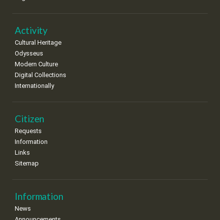
•
•
•
•
•
•
•
22
23
24
25
26
27
28
•
•
•
•
•
•
•
Activity
Cultural Heritage
29
30
Odysseus
•
•
Modern Culture
Digital Collections
Internationally
Citizen
Requests
Information
Links
Sitemap
Information
News
Announcements