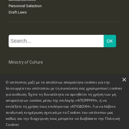
Personnel Selection
Draft Laws
Ministry of Culture
×
Mpoumpoulinas 20-22 Str, 106 82 Athens
Ο ιστότοπος μαζί με τα απολύτως απαραίτητα cookies για την
Tel: +30 2131322100, 2131322421
mail: grplk@culture.gr
λειτουργία του ιστότοπου με τη συναίνεση σας χρησιμοποιεί cookies
για ανάλυση. Έχετε τη δυνατότητα να αρνηθείτε τη χρήση των μη
απαραίτητων cookies μέσω της επιλογής «ΑΠΟΡΡΙΨΗ», ή να
επιλέξετε τη χρήση τους επιλέγοντας «ΑΠΟΔΟΧΗ». Για να λάβετε
αναλυτική ενημέρωση σχετικά με τα Cookies του ιστότοπου μας
καθώς και την διαχείριση τους μπορείτε να διαβάσετε την
Πολιτική
Copyrights © 1995-2026 Ministry of Culture
Website Information
Cookies