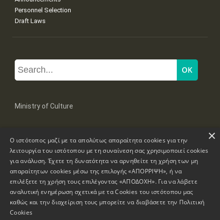
Personnel Selection
Draft Laws
Ministry of Culture
×
Mpoumpoulinas 20-22 Str, 106 82 Athens
Ο ιστότοπος μαζί με τα απολύτως απαραίτητα cookies για την
Tel: +30 2131322100, 2131322421
mail: grplk@culture.gr
λειτουργία του ιστότοπου με τη συναίνεση σας χρησιμοποιεί cookies
για ανάλυση. Έχετε τη δυνατότητα να αρνηθείτε τη χρήση των μη
απαραίτητων cookies μέσω της επιλογής «ΑΠΟΡΡΙΨΗ», ή να
επιλέξετε τη χρήση τους επιλέγοντας «ΑΠΟΔΟΧΗ». Για να λάβετε
αναλυτική ενημέρωση σχετικά με τα Cookies του ιστότοπου μας
καθώς και την διαχείριση τους μπορείτε να διαβάσετε την
Πολιτική
Copyrights © 1995-2026 Ministry of Culture
Website Information
Cookies