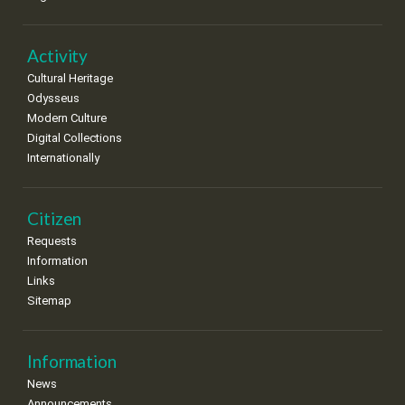
•
•
•
•
•
•
•
22
23
24
25
26
27
28
•
•
•
•
•
•
•
Activity
Cultural Heritage
29
30
Odysseus
•
•
Modern Culture
Digital Collections
Internationally
Citizen
Requests
Information
Links
Sitemap
Information
News
Announcements