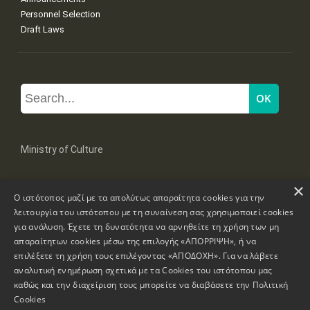
Personnel Selection
Draft Laws
Ministry of Culture
×
Mpoumpoulinas 20-22 Str, 106 82 Athens
Ο ιστότοπος μαζί με τα απολύτως απαραίτητα cookies για την
Tel: +30 2131322100, 2131322421
mail: grplk@culture.gr
λειτουργία του ιστότοπου με τη συναίνεση σας χρησιμοποιεί cookies
για ανάλυση. Έχετε τη δυνατότητα να αρνηθείτε τη χρήση των μη
απαραίτητων cookies μέσω της επιλογής «ΑΠΟΡΡΙΨΗ», ή να
επιλέξετε τη χρήση τους επιλέγοντας «ΑΠΟΔΟΧΗ». Για να λάβετε
αναλυτική ενημέρωση σχετικά με τα Cookies του ιστότοπου μας
καθώς και την διαχείριση τους μπορείτε να διαβάσετε την
Πολιτική
Copyrights © 1995-2026 Ministry of Culture
Website Information
Cookies