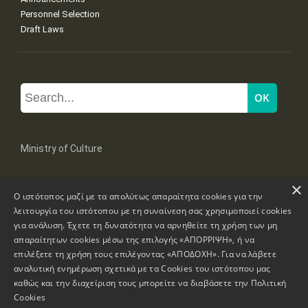
Personnel Selection
Draft Laws
Ministry of Culture
×
Mpoumpoulinas 20-22 Str, 106 82 Athens
Ο ιστότοπος μαζί με τα απολύτως απαραίτητα cookies για την
Tel: +30 2131322100, 2131322421
mail: grplk@culture.gr
λειτουργία του ιστότοπου με τη συναίνεση σας χρησιμοποιεί cookies
για ανάλυση. Έχετε τη δυνατότητα να αρνηθείτε τη χρήση των μη
απαραίτητων cookies μέσω της επιλογής «ΑΠΟΡΡΙΨΗ», ή να
επιλέξετε τη χρήση τους επιλέγοντας «ΑΠΟΔΟΧΗ». Για να λάβετε
αναλυτική ενημέρωση σχετικά με τα Cookies του ιστότοπου μας
καθώς και την διαχείριση τους μπορείτε να διαβάσετε την
Πολιτική
Copyrights © 1995-2026 Ministry of Culture
Website Information
Cookies