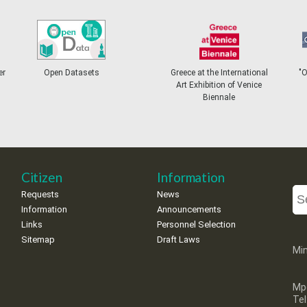
er
Open Datasets
Greece at the International
"
Art Exhibition of Venice
Biennale
Citizen
Information
Requests
News
Information
Announcements
Links
Personnel Selection
Sitemap
Draft Laws
Min
Mp
Te