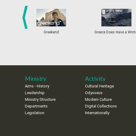
prev
Greekend
Greece Does Have a Wint
Ministry
Activity
Aims - History
Cultural Heritage
Leadership
Odysseus
Ministry Structure
Modern Culture
Departments
Digital Collections
Legislation
Internationally