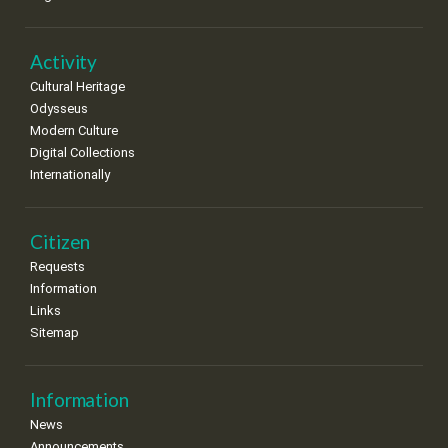
•
•
•
•
•
•
•
22
23
24
25
26
27
28
•
•
•
•
•
•
•
Activity
Cultural Heritage
29
30
Odysseus
•
•
Modern Culture
Digital Collections
Internationally
Citizen
Requests
Information
Links
Sitemap
Information
News
Announcements