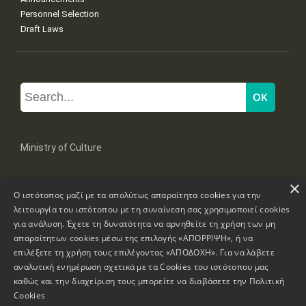
Personnel Selection
Draft Laws
Ministry of Culture
×
Mpoumpoulinas 20-22 Str, 106 82 Athens
Ο ιστότοπος μαζί με τα απολύτως απαραίτητα cookies για την
Tel: +30 2131322100, 2131322421
mail: grplk@culture.gr
λειτουργία του ιστότοπου με τη συναίνεση σας χρησιμοποιεί cookies
για ανάλυση. Έχετε τη δυνατότητα να αρνηθείτε τη χρήση των μη
απαραίτητων cookies μέσω της επιλογής «ΑΠΟΡΡΙΨΗ», ή να
επιλέξετε τη χρήση τους επιλέγοντας «ΑΠΟΔΟΧΗ». Για να λάβετε
αναλυτική ενημέρωση σχετικά με τα Cookies του ιστότοπου μας
καθώς και την διαχείριση τους μπορείτε να διαβάσετε την
Πολιτική
Copyrights © 1995-2026 Ministry of Culture
Website Information
Cookies