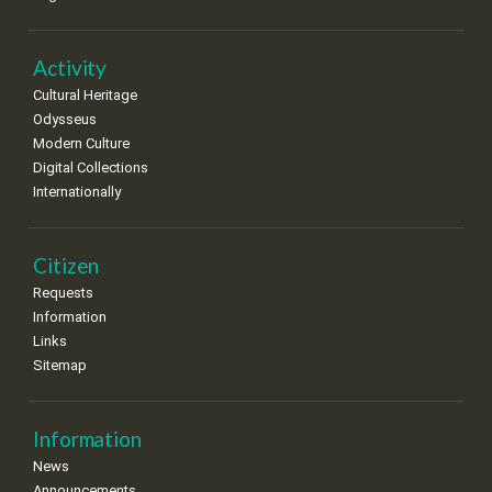
•
•
•
•
•
•
•
22
23
24
25
26
27
28
•
•
•
•
•
•
•
Activity
Cultural Heritage
29
30
Odysseus
•
•
Modern Culture
Digital Collections
Internationally
Citizen
Requests
Information
Links
Sitemap
Information
News
Announcements