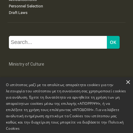
Personnel Selection
Draft Laws
Ministry of Culture
×
Mpoumpoulinas 20-22 Str, 106 82 Athens
Ο ιστότοπος μαζί με τα απολύτως απαραίτητα cookies για την
Tel: +30 2131322100, 2131322421
mail: grplk@culture.gr
λειτουργία του ιστότοπου με τη συναίνεση σας χρησιμοποιεί cookies
για ανάλυση. Έχετε τη δυνατότητα να αρνηθείτε τη χρήση των μη
απαραίτητων cookies μέσω της επιλογής «ΑΠΟΡΡΙΨΗ», ή να
επιλέξετε τη χρήση τους επιλέγοντας «ΑΠΟΔΟΧΗ». Για να λάβετε
αναλυτική ενημέρωση σχετικά με τα Cookies του ιστότοπου μας
καθώς και την διαχείριση τους μπορείτε να διαβάσετε την
Πολιτική
Copyrights © 1995-2026 Ministry of Culture
Website Information
Cookies