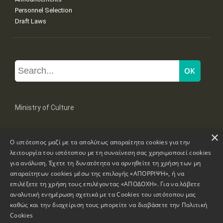
Personnel Selection
Draft Laws
Ministry of Culture
×
Mpoumpoulinas 20-22 Str, 106 82 Athens
Ο ιστότοπος μαζί με τα απολύτως απαραίτητα cookies για την
Tel: +30 2131322100, 2131322421
mail: grplk@culture.gr
λειτουργία του ιστότοπου με τη συναίνεση σας χρησιμοποιεί cookies
για ανάλυση. Έχετε τη δυνατότητα να αρνηθείτε τη χρήση των μη
απαραίτητων cookies μέσω της επιλογής «ΑΠΟΡΡΙΨΗ», ή να
επιλέξετε τη χρήση τους επιλέγοντας «ΑΠΟΔΟΧΗ». Για να λάβετε
αναλυτική ενημέρωση σχετικά με τα Cookies του ιστότοπου μας
καθώς και την διαχείριση τους μπορείτε να διαβάσετε την
Πολιτική
Copyrights © 1995-2026 Ministry of Culture
Website Information
Cookies