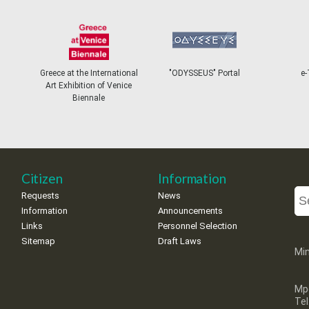
Greece at the International
"ODYSSEUS" Portal
e-
Art Exhibition of Venice
Biennale
Citizen
Information
Requests
News
Information
Announcements
Links
Personnel Selection
Sitemap
Draft Laws
Min
Mp
Te