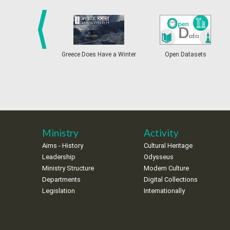
prev
Greece Does Have a Winter
Open Datasets
Ministry
Activity
Aims - History
Cultural Heritage
Leadership
Odysseus
Ministry Structure
Modern Culture
Departments
Digital Collections
Legislation
Internationally