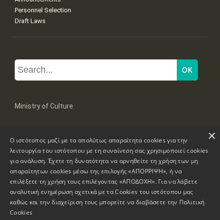
Personnel Selection
Draft Laws
Ministry of Culture
×
Mpoumpoulinas 20-22 Str, 106 82 Athens
Ο ιστότοπος μαζί με τα απολύτως απαραίτητα cookies για την
Tel: +30 2131322100, 2131322421
mail: grplk@culture.gr
λειτουργία του ιστότοπου με τη συναίνεση σας χρησιμοποιεί cookies
για ανάλυση. Έχετε τη δυνατότητα να αρνηθείτε τη χρήση των μη
απαραίτητων cookies μέσω της επιλογής «ΑΠΟΡΡΙΨΗ», ή να
επιλέξετε τη χρήση τους επιλέγοντας «ΑΠΟΔΟΧΗ». Για να λάβετε
αναλυτική ενημέρωση σχετικά με τα Cookies του ιστότοπου μας
καθώς και την διαχείριση τους μπορείτε να διαβάσετε την
Πολιτική
Copyrights © 1995-2026 Ministry of Culture
Website Information
Cookies