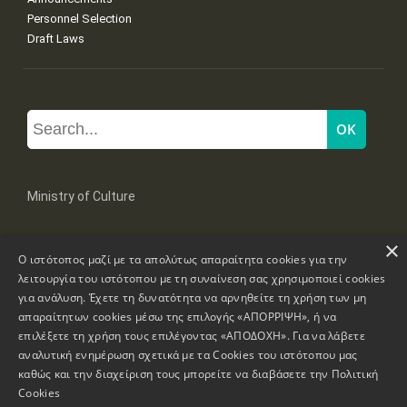
Personnel Selection
Draft Laws
Ministry of Culture
×
Mpoumpoulinas 20-22 Str, 106 82 Athens
Ο ιστότοπος μαζί με τα απολύτως απαραίτητα cookies για την
Tel: +30 2131322100, 2131322421
mail: grplk@culture.gr
λειτουργία του ιστότοπου με τη συναίνεση σας χρησιμοποιεί cookies
για ανάλυση. Έχετε τη δυνατότητα να αρνηθείτε τη χρήση των μη
απαραίτητων cookies μέσω της επιλογής «ΑΠΟΡΡΙΨΗ», ή να
επιλέξετε τη χρήση τους επιλέγοντας «ΑΠΟΔΟΧΗ». Για να λάβετε
αναλυτική ενημέρωση σχετικά με τα Cookies του ιστότοπου μας
καθώς και την διαχείριση τους μπορείτε να διαβάσετε την
Πολιτική
Copyrights © 1995-2026 Ministry of Culture
Website Information
Cookies