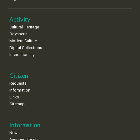
•
•
•
•
•
•
•
22
23
24
25
26
27
28
•
•
•
•
•
•
•
Activity
Cultural Heritage
29
30
Odysseus
•
•
Modern Culture
Digital Collections
Internationally
Citizen
Requests
Information
Links
Sitemap
Information
News
Announcements