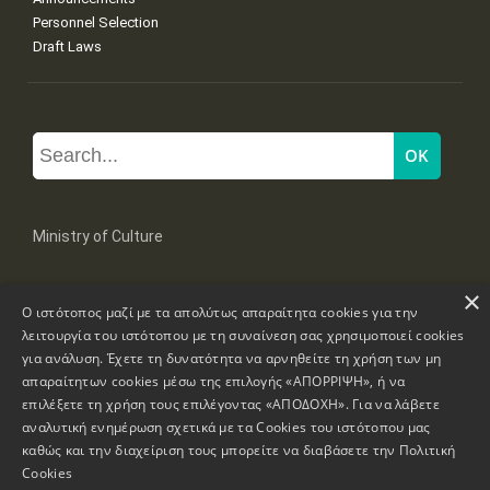
Personnel Selection
Draft Laws
Ministry of Culture
×
Mpoumpoulinas 20-22 Str, 106 82 Athens
Ο ιστότοπος μαζί με τα απολύτως απαραίτητα cookies για την
Tel: +30 2131322100, 2131322421
mail: grplk@culture.gr
λειτουργία του ιστότοπου με τη συναίνεση σας χρησιμοποιεί cookies
για ανάλυση. Έχετε τη δυνατότητα να αρνηθείτε τη χρήση των μη
απαραίτητων cookies μέσω της επιλογής «ΑΠΟΡΡΙΨΗ», ή να
επιλέξετε τη χρήση τους επιλέγοντας «ΑΠΟΔΟΧΗ». Για να λάβετε
αναλυτική ενημέρωση σχετικά με τα Cookies του ιστότοπου μας
καθώς και την διαχείριση τους μπορείτε να διαβάσετε την
Πολιτική
Copyrights © 1995-2026 Ministry of Culture
Website Information
Cookies