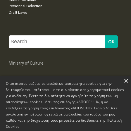
Personnel Selection
Draft Laws
Ministry of Culture
×
Mpoumpoulinas 20-22 Str, 106 82 Athens
Ο ιστότοπος μαζί με τα απολύτως απαραίτητα cookies για την
Tel: +30 2131322100, 2131322421
mail: grplk@culture.gr
λειτουργία του ιστότοπου με τη συναίνεση σας χρησιμοποιεί cookies
για ανάλυση. Έχετε τη δυνατότητα να αρνηθείτε τη χρήση των μη
απαραίτητων cookies μέσω της επιλογής «ΑΠΟΡΡΙΨΗ», ή να
επιλέξετε τη χρήση τους επιλέγοντας «ΑΠΟΔΟΧΗ». Για να λάβετε
αναλυτική ενημέρωση σχετικά με τα Cookies του ιστότοπου μας
καθώς και την διαχείριση τους μπορείτε να διαβάσετε την
Πολιτική
Copyrights © 1995-2026 Ministry of Culture
Website Information
Cookies