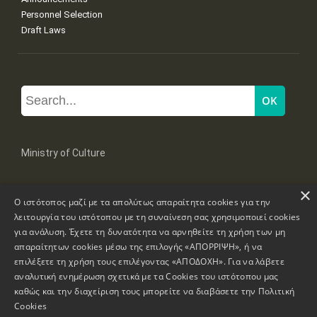
Personnel Selection
Draft Laws
Ministry of Culture
×
Mpoumpoulinas 20-22 Str, 106 82 Athens
Ο ιστότοπος μαζί με τα απολύτως απαραίτητα cookies για την
Tel: +30 2131322100, 2131322421
mail: grplk@culture.gr
λειτουργία του ιστότοπου με τη συναίνεση σας χρησιμοποιεί cookies
για ανάλυση. Έχετε τη δυνατότητα να αρνηθείτε τη χρήση των μη
απαραίτητων cookies μέσω της επιλογής «ΑΠΟΡΡΙΨΗ», ή να
επιλέξετε τη χρήση τους επιλέγοντας «ΑΠΟΔΟΧΗ». Για να λάβετε
αναλυτική ενημέρωση σχετικά με τα Cookies του ιστότοπου μας
καθώς και την διαχείριση τους μπορείτε να διαβάσετε την
Πολιτική
Copyrights © 1995-2026 Ministry of Culture
Website Information
Cookies