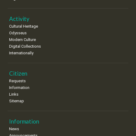
•
•
•
•
•
•
•
22
23
24
25
26
27
28
•
•
•
•
•
•
•
Activity
Cultural Heritage
29
30
Odysseus
•
•
Modern Culture
Digital Collections
Internationally
Citizen
Requests
Information
Links
Sitemap
Information
News
Announcements