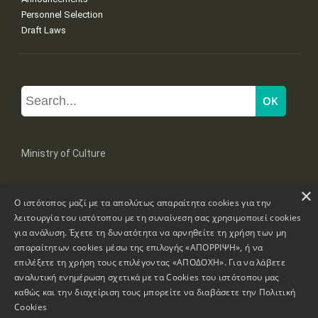
Personnel Selection
Draft Laws
Ministry of Culture
×
Mpoumpoulinas 20-22 Str, 106 82 Athens
Ο ιστότοπος μαζί με τα απολύτως απαραίτητα cookies για την
Tel: +30 2131322100, 2131322421
mail: grplk@culture.gr
λειτουργία του ιστότοπου με τη συναίνεση σας χρησιμοποιεί cookies
για ανάλυση. Έχετε τη δυνατότητα να αρνηθείτε τη χρήση των μη
απαραίτητων cookies μέσω της επιλογής «ΑΠΟΡΡΙΨΗ», ή να
επιλέξετε τη χρήση τους επιλέγοντας «ΑΠΟΔΟΧΗ». Για να λάβετε
αναλυτική ενημέρωση σχετικά με τα Cookies του ιστότοπου μας
καθώς και την διαχείριση τους μπορείτε να διαβάσετε την
Πολιτική
Copyrights © 1995-2026 Ministry of Culture
Website Information
Cookies