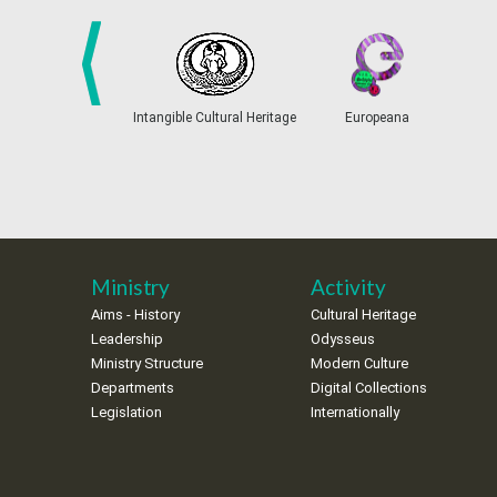
prev
Intangible Cultural Heritage
Europeana
Ministry
Activity
Aims - History
Cultural Heritage
Leadership
Odysseus
Ministry Structure
Modern Culture
Departments
Digital Collections
Legislation
Internationally