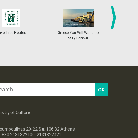
27
28
29
30
Oct
1
2
3
•
•
•
•
•
•
•
4
5
6
7
8
9
10
•
•
•
•
•
•
•
next
ive Tree Routes
Greece You Will Want To
Greekend
Stay Forever
11
12
13
14
15
16
17
•
•
•
•
•
•
•
18
19
20
21
22
23
24
•
•
•
•
•
•
•
25
26
27
28
29
30
31
•
•
•
•
•
•
•
istry of Culture
oumpoulinas 20-22 Str, 106 82 Athens
l: +30 2131322100, 2131322421