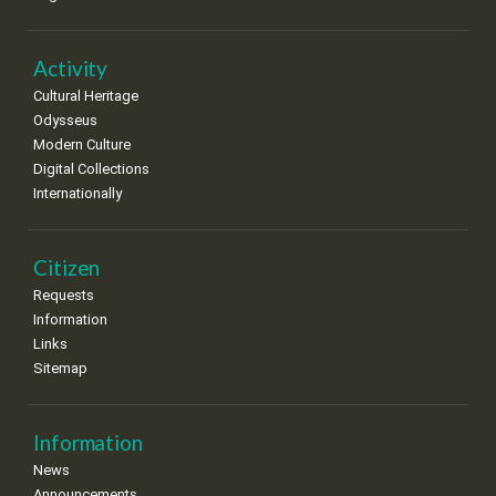
•
•
•
•
•
•
•
22
23
24
25
26
27
28
•
•
•
•
•
•
•
Activity
Cultural Heritage
29
30
Odysseus
•
•
Modern Culture
Digital Collections
Internationally
Citizen
Requests
Information
Links
Sitemap
Information
News
Announcements