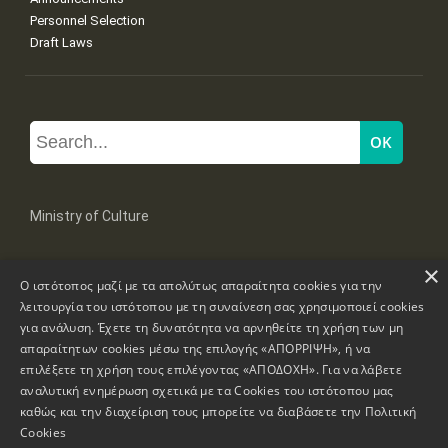
Personnel Selection
Draft Laws
Ministry of Culture
×
Mpoumpoulinas 20-22 Str, 106 82 Athens
Ο ιστότοπος μαζί με τα απολύτως απαραίτητα cookies για την
Tel: +30 2131322100, 2131322421
mail: grplk@culture.gr
λειτουργία του ιστότοπου με τη συναίνεση σας χρησιμοποιεί cookies
για ανάλυση. Έχετε τη δυνατότητα να αρνηθείτε τη χρήση των μη
απαραίτητων cookies μέσω της επιλογής «ΑΠΟΡΡΙΨΗ», ή να
επιλέξετε τη χρήση τους επιλέγοντας «ΑΠΟΔΟΧΗ». Για να λάβετε
αναλυτική ενημέρωση σχετικά με τα Cookies του ιστότοπου μας
καθώς και την διαχείριση τους μπορείτε να διαβάσετε την
Πολιτική
Copyrights © 1995-2026 Ministry of Culture
Website Information
Cookies