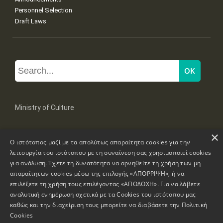
Personnel Selection
Draft Laws
Ministry of Culture
×
Mpoumpoulinas 20-22 Str, 106 82 Athens
Ο ιστότοπος μαζί με τα απολύτως απαραίτητα cookies για την
Tel: +30 2131322100, 2131322421
mail: grplk@culture.gr
λειτουργία του ιστότοπου με τη συναίνεση σας χρησιμοποιεί cookies
για ανάλυση. Έχετε τη δυνατότητα να αρνηθείτε τη χρήση των μη
απαραίτητων cookies μέσω της επιλογής «ΑΠΟΡΡΙΨΗ», ή να
επιλέξετε τη χρήση τους επιλέγοντας «ΑΠΟΔΟΧΗ». Για να λάβετε
αναλυτική ενημέρωση σχετικά με τα Cookies του ιστότοπου μας
καθώς και την διαχείριση τους μπορείτε να διαβάσετε την
Πολιτική
Copyrights © 1995-2026 Ministry of Culture
Website Information
Cookies